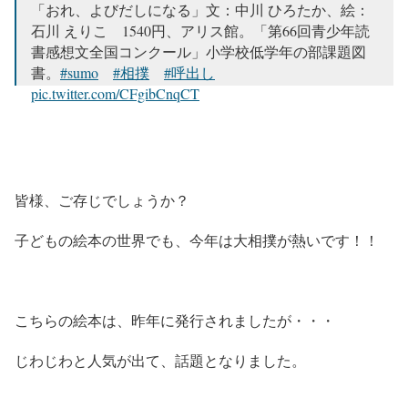
「おれ、よびだしになる」文：中川 ひろたか、絵：
石川 えりこ 1540円、アリス館。「第66回青少年読
書感想文全国コンクール」小学校低学年の部課題図
書。
#sumo
#相撲
#呼出し
pic.twitter.com/CFgibCnqCT
— 日本相撲協会公式 (@sumokyokai)
August 8, 2020
皆様、ご存じでしょうか？
子どもの絵本の世界でも、今年は大相撲が熱いです！！
こちらの絵本は、昨年に発行されましたが・・・
じわじわと人気が出て、話題となりました。