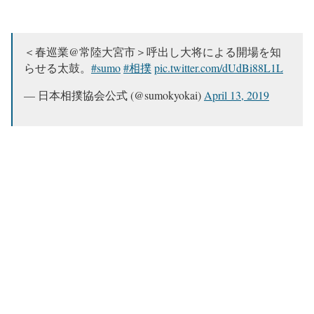
＜春巡業@常陸大宮市＞呼出し大将による開場を知
らせる太鼓。
#sumo
#相撲
pic.twitter.com/dUdBi88L1L
— 日本相撲協会公式 (@sumokyokai)
April 13, 2019