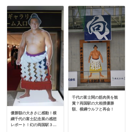
千代の富士関の筋肉美を観
賞？両国駅の大相撲優勝
額、横綱ウルフと再会！
優勝額の大きさに感動！横
綱千代の富士記念展の感想
レポート！幻の両国駅３番
線ホームに初入場！！