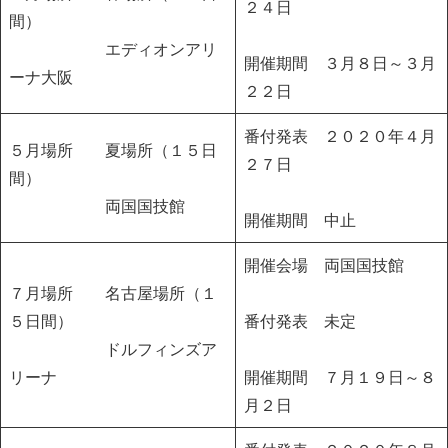
２４日
間）
エディオンアリ
開催期間 ３月８日～３月
ーナ大阪
２２日
番付発表 ２０２０年４月
５月場所
夏場所（１５日
２７日
間）
両国国技館
開催期間
中止
開催会場
両国国技館
７月場所
名古屋場所（１
５日間）
番付発表
未定
ドルフィンズア
リーナ
開催期間
７月１９日～８
月２日