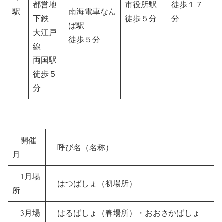
都営地
市役所駅
徒歩１７
駅
南海電車なん
下鉄
徒歩５分
分
ば駅
大江戸
徒歩５分
線
両国駅
徒歩５
分
開催
呼び名（名称）
月
1月場
はつばしょ（初場所）
所
3月場
はるばしょ（春場所）・おおさかばしょ