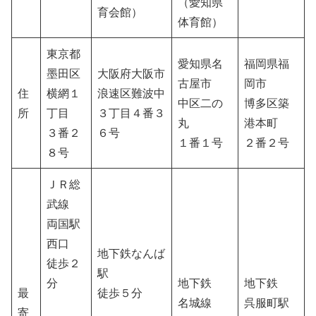
（愛知県
育会館）
体育館）
東京都
愛知県名
福岡県福
墨田区
大阪府大阪市
古屋市
岡市
住
横網１
浪速区難波中
中区二の
博多区築
所
丁目
３丁目４番３
丸
港本町
３番２
６号
１番１号
２番２号
８号
ＪＲ総
武線
両国駅
西口
地下鉄なんば
徒歩２
駅
分
地下鉄
地下鉄
最
徒歩５分
名城線
呉服町駅
寄