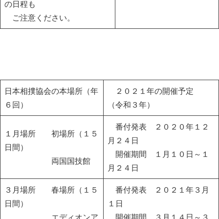
の日程も
ご注意ください。
日本相撲協会の本場所（年
２０２１年の開催予定
６回）
（令和３年）
番付発表 ２０２０年１２
１月場所
初場所（１５
月２４日
日間）
開催期間 １月１０日～１
両国国技館
月２４日
３月場所
春場所（１５
番付発表 ２０２１年３月
日間）
１日
エディオンア
開催期間 ３月１４日～３