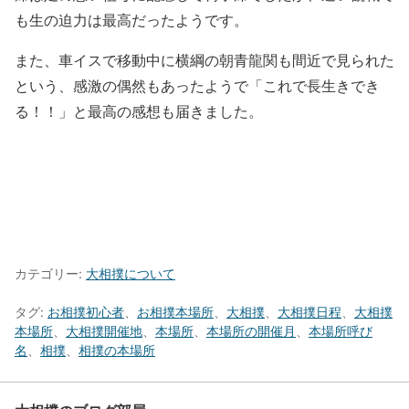
も生の迫力は最高だったようです。
また、車イスで移動中に横綱の朝青龍関も間近で見られた
という、感激の偶然もあったようで「これで長生きでき
る！！」と最高の感想も届きました。
カテゴリー:
大相撲について
タグ:
お相撲初心者
、
お相撲本場所
、
大相撲
、
大相撲日程
、
大相撲
本場所
、
大相撲開催地
、
本場所
、
本場所の開催月
、
本場所呼び
名
、
相撲
、
相撲の本場所