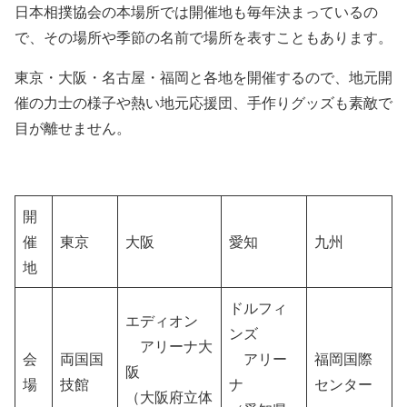
日本相撲協会の本場所では開催地も毎年決まっているの
で、その場所や季節の名前で場所を表すこともあります。
東京・大阪・名古屋・福岡と各地を開催するので、地元開
催の力士の様子や熱い地元応援団、手作りグッズも素敵で
目が離せません。
開
催
東京
大阪
愛知
九州
地
ドルフィ
エディオン
ンズ
アリーナ大
会
両国国
アリー
福岡国際
阪
場
技館
ナ
センター
（大阪府立体