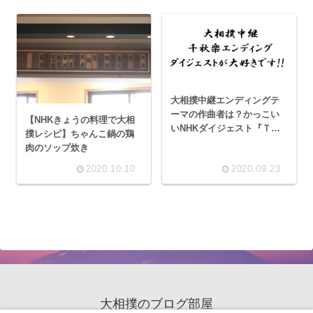
大相撲中継エンディングテ
ーマの作曲者は？かっこい
【NHKきょうの料理で大相
いNHKダイジェスト『ＴＨ
撲レシピ】ちゃんこ鍋の鶏
Ｅ千秋楽』が大好き！
肉のソップ炊き
2020.10.10
2020.09.23
大相撲のブログ部屋